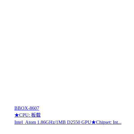
BBOX-8607
★CPU: 板载
Intel Atom 1.86GHz/1MB D2550 GPU★Chipset: Int...