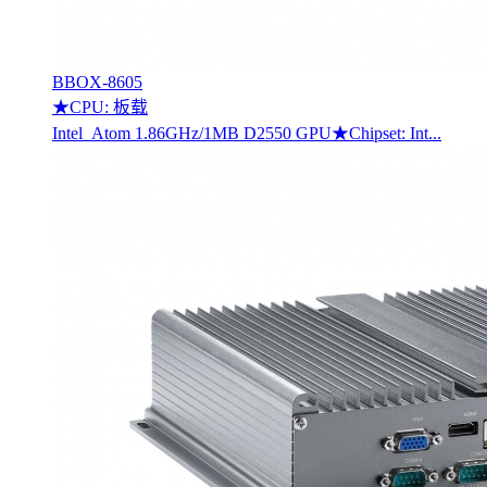
BBOX-8605
★CPU: 板载
Intel Atom 1.86GHz/1MB D2550 GPU★Chipset: Int...