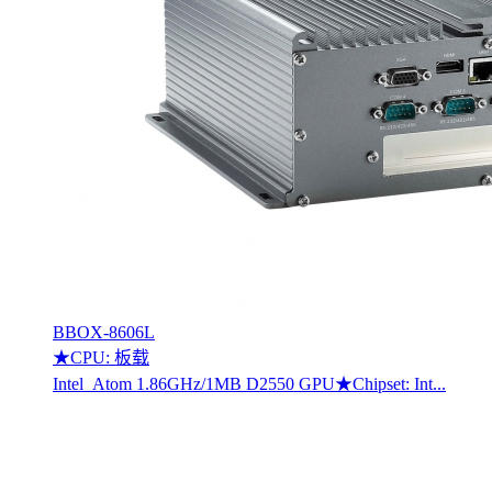
BBOX-8606L
★CPU: 板载
Intel Atom 1.86GHz/1MB D2550 GPU★Chipset: Int...