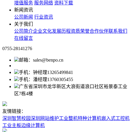
增值服务
服务网络
资料下载
新闻资讯
公司新闻
行业资讯
关于我们
公司简介
企业文化
发展历程
资质荣誉
合作伙伴
联系我们
在线留言
0755-28141276
邮箱：sales@benpo.cn
手机：钟经理13265499841
手机：潘经理13760305455
广东省深圳市龙华新区大浪街道浪口社区裕景泰工业
区7栋4楼
友情链接：
深圳智慧校园
深圳网站维护
工业整机
特种计算机
嵌入式工控机
工业主板
边缘计算机