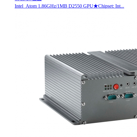
Intel Atom 1.86GHz/1MB D2550 GPU★Chipset: Int...