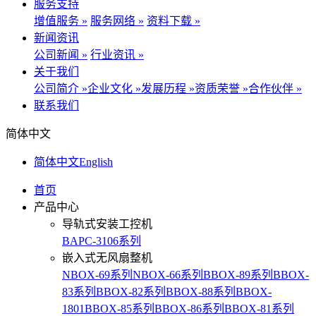
服务支持
增值服务 »
服务网络 »
资料下载 »
新闻资讯
公司新闻 »
行业资讯 »
关于我们
公司简介 »
企业文化 »
发展历程 »
资质荣誉 »
合作伙伴 »
联系我们
简体中文
简体中文
English
首页
产品中心
导轨式安装工控机
BAPC-3106系列
嵌入式无风扇整机
NBOX-69系列
NBOX-66系列
BBOX-89系列
BBOX-
83系列
BBOX-82系列
BBOX-88系列
BBOX-
1801
BBOX-85系列
BBOX-86系列
BBOX-81系列