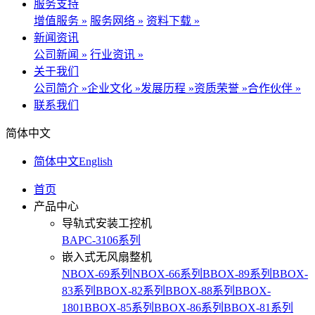
服务支持
增值服务 »
服务网络 »
资料下载 »
新闻资讯
公司新闻 »
行业资讯 »
关于我们
公司简介 »
企业文化 »
发展历程 »
资质荣誉 »
合作伙伴 »
联系我们
简体中文
简体中文
English
首页
产品中心
导轨式安装工控机
BAPC-3106系列
嵌入式无风扇整机
NBOX-69系列
NBOX-66系列
BBOX-89系列
BBOX-
83系列
BBOX-82系列
BBOX-88系列
BBOX-
1801
BBOX-85系列
BBOX-86系列
BBOX-81系列