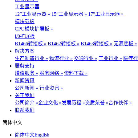
工业显示器
12”工业显示器 »
15”工业显示器 »
17”工业显示器 »
模块载板
CPU模块扩展板 »
I/0扩展板
B1466转接板 »
B1462转接板 »
B1463转接板 »
无源底板 »
解决方案
生产制造行业 »
物流行业 »
交通行业 »
工业行业 »
医疗行
服务支持
增值服务 »
服务网络 »
资料下载 »
新闻资讯
公司新闻 »
行业资讯 »
关于我们
公司简介 »
企业文化 »
发展历程 »
资质荣誉 »
合作伙伴 »
联系我们
简体中文
简体中文
English