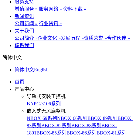
服务支持
增值服务 »
服务网络 »
资料下载 »
新闻资讯
公司新闻 »
行业资讯 »
关于我们
公司简介 »
企业文化 »
发展历程 »
资质荣誉 »
合作伙伴 »
联系我们
简体中文
简体中文
English
首页
产品中心
导轨式安装工控机
BAPC-3106系列
嵌入式无风扇整机
NBOX-69系列
NBOX-66系列
BBOX-89系列
BBOX-
83系列
BBOX-82系列
BBOX-88系列
BBOX-
1801
BBOX-85系列
BBOX-86系列
BBOX-81系列