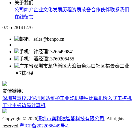
关于我们
公司简介
企业文化
发展历程
资质荣誉
合作伙伴
联系我们
在线留言
0755-28141276
邮箱：sales@benpo.cn
手机：钟经理13265499841
手机：潘经理13760305455
广东省深圳市龙华新区大浪街道浪口社区裕景泰工业
区7栋4楼
友情链接：
深圳智慧校园
深圳网站维护
工业整机
特种计算机
嵌入式工控机
工业主板
边缘计算机
Copyright ©
2026
深圳市宾利达智能科技有限公司
, All rights
reserved.
粤ICP备2022066449号-1