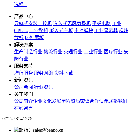
选择...
产品中心
导轨式安装工控机
嵌入式无风扇整机
平板电脑
工业
CPU卡
工业整机
嵌入式主板
主控模块
工业显示器
模块
载板
I/0扩展板
解决方案
生产制造行业
物流行业
交通行业
工业行业
医疗行业
安
防行业
服务支持
增值服务
服务网络
资料下载
新闻资讯
公司新闻
行业资讯
关于我们
公司简介
企业文化
发展历程
资质荣誉
合作伙伴
联系我们
在线留言
0755-28141276
邮箱：sales@benpo.cn