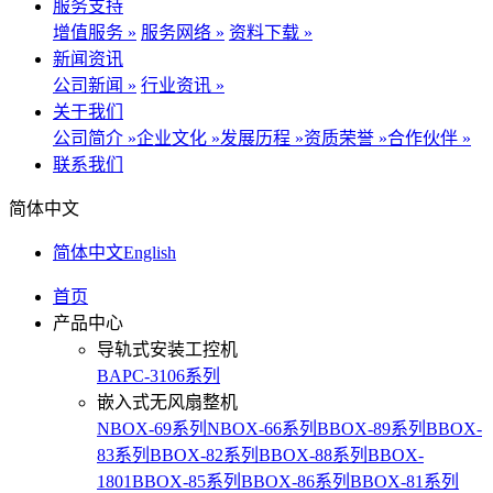
服务支持
增值服务 »
服务网络 »
资料下载 »
新闻资讯
公司新闻 »
行业资讯 »
关于我们
公司简介 »
企业文化 »
发展历程 »
资质荣誉 »
合作伙伴 »
联系我们
简体中文
简体中文
English
首页
产品中心
导轨式安装工控机
BAPC-3106系列
嵌入式无风扇整机
NBOX-69系列
NBOX-66系列
BBOX-89系列
BBOX-
83系列
BBOX-82系列
BBOX-88系列
BBOX-
1801
BBOX-85系列
BBOX-86系列
BBOX-81系列